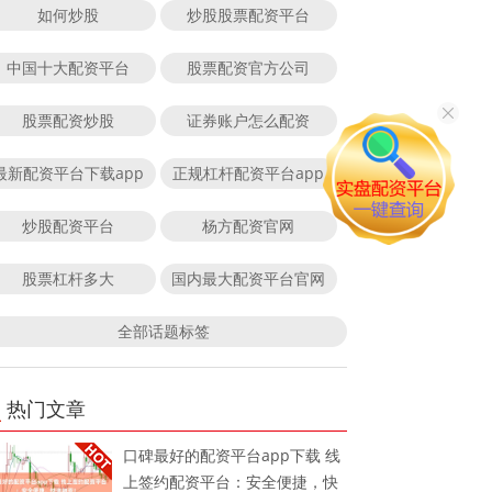
如何炒股
炒股股票配资平台
中国十大配资平台
股票配资官方公司
股票配资炒股
证券账户怎么配资
最新配资平台下载app
正规杠杆配资平台app
炒股配资平台
杨方配资官网
股票杠杆多大
国内最大配资平台官网
全部话题标签
热门文章
口碑最好的配资平台app下载 线
上签约配资平台：安全便捷，快