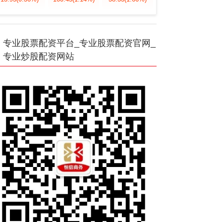
专业股票配资平台_专业股票配资官网_
专业炒股配资网站