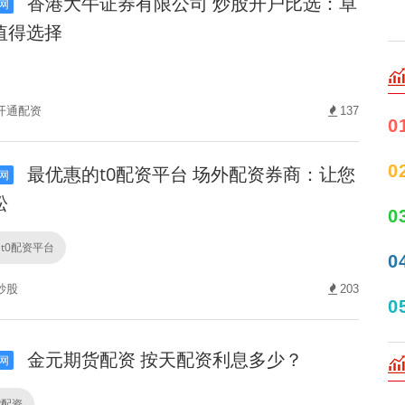
香港大牛证券有限公司 炒股开户比选：卓
网
值得选择
开通配资
137
0
0
最优惠的t0配资平台 场外配资券商：让您
网
松
0
t0配资平台
0
炒股
203
0
金元期货配资 按天配资利息多少？
网
货配资