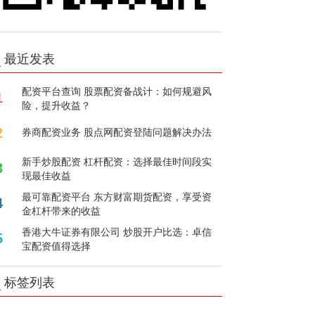
最近发表
配资平台查询 股票配资备战计：如何规避风
1
险，提升收益？
2
券商配资业务 股点网配资登陆问题解决办法
新手炒股配资 杠杆配资：选择最佳时间段实
3
现最佳收益
最可靠配资平台 东方财富期货配资，享受资
4
金杠杆带来的收益
香港大牛证券有限公司 炒股开户比选：卓信
5
宝配资值得选择
标签列表