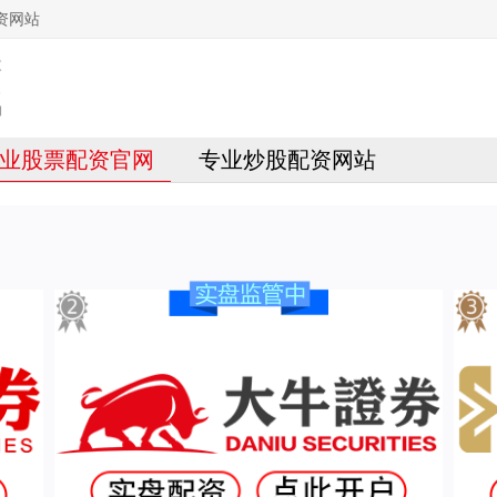
资网站
业股票配资官网
专业炒股配资网站