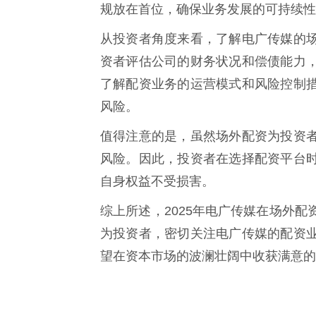
规放在首位，确保业务发展的可持续性
从投资者角度来看，了解电广传媒的
资者评估公司的财务状况和偿债能力
了解配资业务的运营模式和风险控制
风险。
值得注意的是，虽然场外配资为投资
风险。因此，投资者在选择配资平台
自身权益不受损害。
综上所述，2025年电广传媒在场外
为投资者，密切关注电广传媒的配资
望在资本市场的波澜壮阔中收获满意的