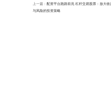
配资平台跑路前兆 杠杆交易股票：放大收
上一篇：
与风险的投资策略