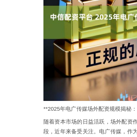
**2025年电广传媒场外配资规模揭秘
随着资本市场的日益活跃，场外配资
段，近年来备受关注。电广传媒，作