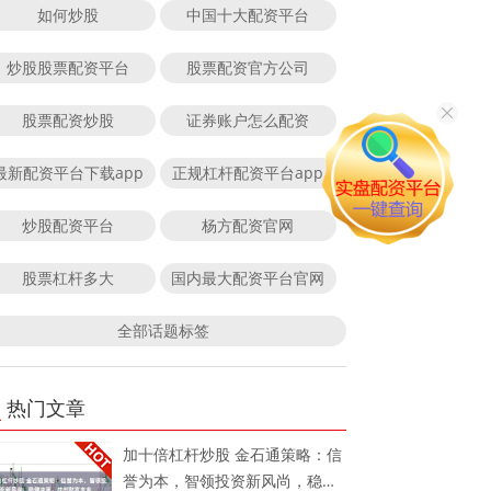
如何炒股
中国十大配资平台
炒股股票配资平台
股票配资官方公司
股票配资炒股
证券账户怎么配资
最新配资平台下载app
正规杠杆配资平台app
炒股配资平台
杨方配资官网
股票杠杆多大
国内最大配资平台官网
全部话题标签
热门文章
加十倍杠杆炒股 金石通策略：信
誉为本，智领投资新风尚，稳健