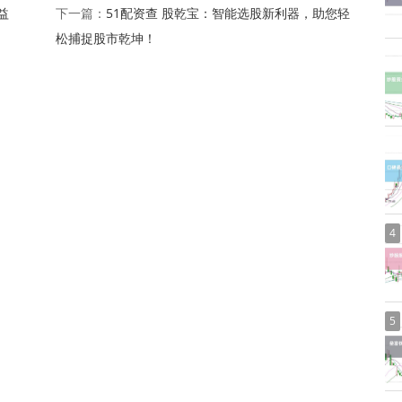
益
51配资查 股乾宝：智能选股新利器，助您轻
下一篇：
松捕捉股市乾坤！
4
5