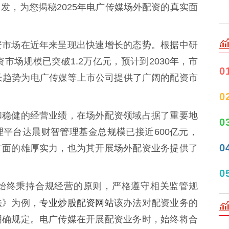
发，为您揭秘2025年电广传媒场外配资的真实面
资市场在近年来呈现出快速增长的态势。根据中研
资市场规模已突破1.2万亿元，预计到2030年，市
0
长趋势为电广传媒等上市公司提供了广阔的配资市
0
和稳健的经营业绩，在场外配资领域占据了重要地
0
平台达晨财智管理基金总规模已接近600亿元，
0
方面的雄厚实力，也为其开展场外配资业务提供了
0
始终秉持合规经营的原则，严格遵守相关监管规
专业炒股配资网站
法》为例，
该办法对配资业务的
明确规定。电广传媒在开展配资业务时，始终将合