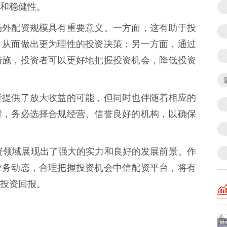
和稳健性。
场外配资规模具有重要意义。一方面，这有助于投
，从而做出更为理性的投资决策；另一方面，通过
措施，投资者可以更好地把握投资机会，降低投资
者提供了放大收益的可能，但同时也伴随着相应的
时，务必选择合规经营、信誉良好的机构，以确保
配资领域展现出了强大的实力和良好的发展前景。作
业务动态，合理把握投资机会中信配资平台，将有
投资回报。