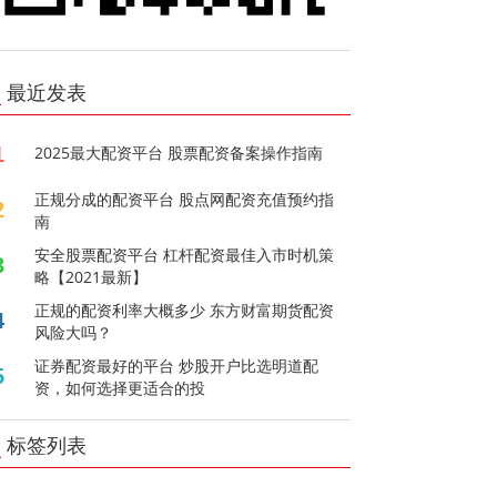
最近发表
1
2025最大配资平台 股票配资备案操作指南
正规分成的配资平台 股点网配资充值预约指
2
南
安全股票配资平台 杠杆配资最佳入市时机策
3
略【2021最新】
正规的配资利率大概多少 东方财富期货配资
4
风险大吗？
证券配资最好的平台 炒股开户比选明道配
5
资，如何选择更适合的投
标签列表