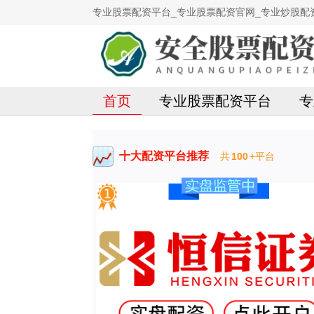
专业股票配资平台_专业股票配资官网_专业炒股配
首页
专业股票配资平台
专
十大配资平台推荐
共
100
+平台