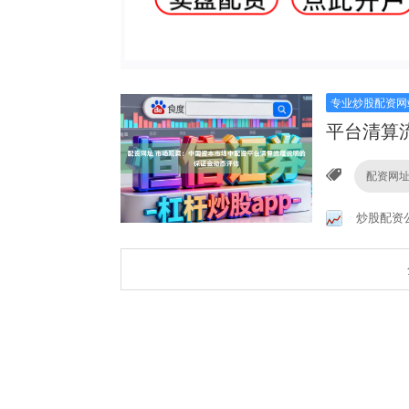
专业炒股配资网
平台清算
配资网
炒股配资