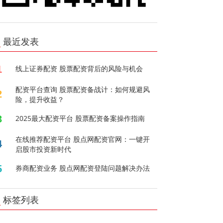
最近发表
1
线上证券配资 股票配资背后的风险与机会
配资平台查询 股票配资备战计：如何规避风
2
险，提升收益？
3
2025最大配资平台 股票配资备案操作指南
在线推荐配资平台 股点网配资官网：一键开
4
启股市投资新时代
5
券商配资业务 股点网配资登陆问题解决办法
标签列表