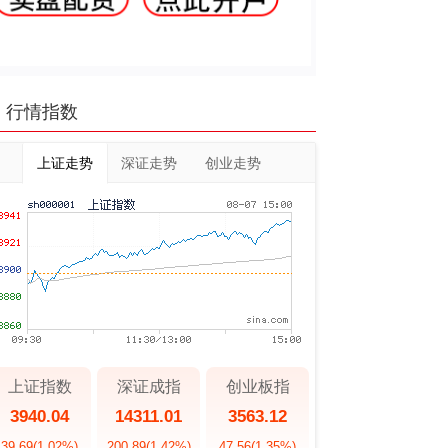
行情指数
上证走势
深证走势
创业走势
上证指数
深证成指
创业板指
3940.04
14311.01
3563.12
39.69
(1.02%)
200.89
(1.42%)
47.56
(1.35%)