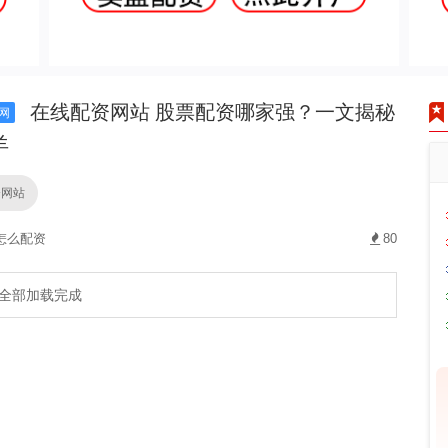
在线配资网站 股票配资哪家强？一文揭秘
网
羊
资网站
怎么配资
80
全部加载完成