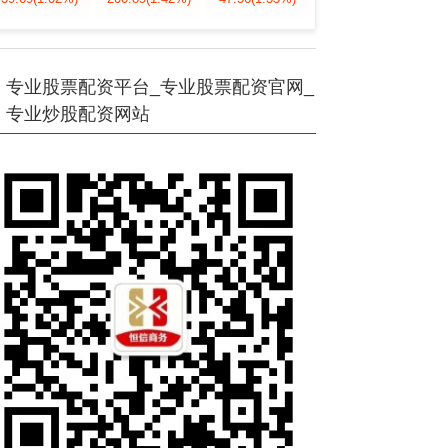
专业股票配资平台_专业股票配资官网_
专业炒股配资网站