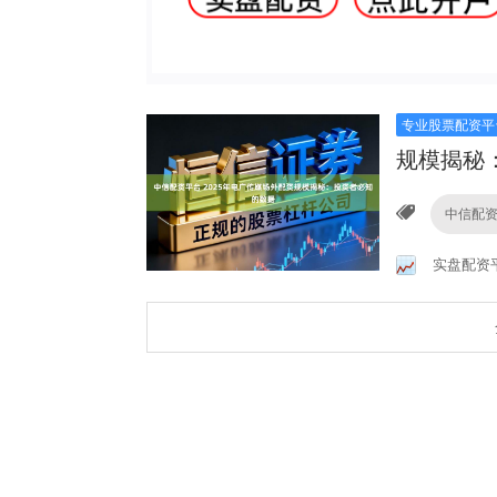
专业股票配资平
规模揭秘
中信配
实盘配资