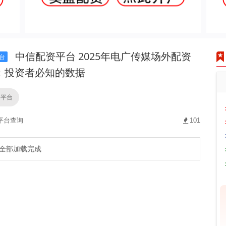
中信配资平台 2025年电广传媒场外配资
台
：投资者必知的数据
资平台
平台查询
101
全部加载完成